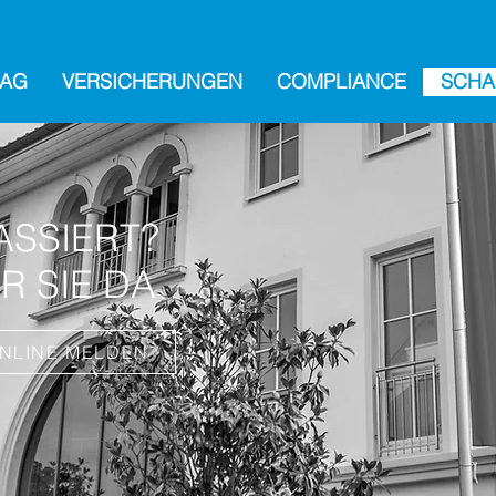
 AG
VERSICHERUNGEN
COMPLIANCE
SCHA
ASSIERT?
R SIE DA
NLINE MELDEN