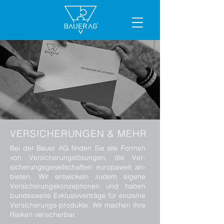
VERSICHERUNGEN & MEHR
Bei der Bauer AG finden Sie alle Formen
von Versicherungslösungen, die Ver-
sicherungsgesellschaften europaweit an-
bieten. Wir entwickeln zudem eigene
Versicherungskonzeptionen und haben
bundesweite Exklusivverträge für einzelne
Versicherungs-produkte. Wir machen Ihre
Risiken versicherbar.