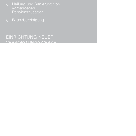
// Heilung und Sanierung von
vorhandenen
Pensionszusagen
// Bilanzbereinigung
EINRICHTUNG NEUER
VERSORGUNGSWERKE
// Vorstands- und Geschäftsführer-
versorgungen
// Versorgungsmodelle für Leistungsträger
und Führungskräfte
// Strukturierte Entgeltumwandlung,
Senkung Lohnnebenkosten
(arbeitgeber-, arbeitnehmer- und
mischfinanzierte Lösungen)
VERWALTUNG VON
VERSORGUNGSWERKEN
// Unterstützung der Lohnbuchhaltung
// Policenverwaltung
// Umsetzung von Portabilitätsansprüchen