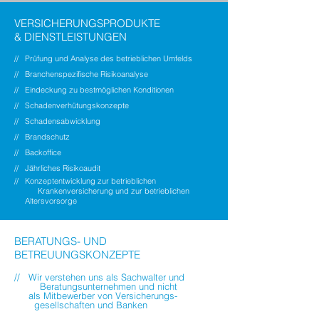
VERSICHERUNGSPRODUKTE
& DIENSTLEISTUNGEN
// Prüfung und Analyse des betrieblichen Umfelds
// Branchenspezifische Risikoanalyse
// Eindeckung zu bestmöglichen Konditionen
// Schadenverhütungskonzepte
// Schadensabwicklung
// Brandschutz
// Backoffice
// Jährliches Risikoaudit
// Konzeptentwicklung zur betrieblichen
Krankenversicherung und zur betrieblichen
Altersvorsorge
BERATUNGS- UND
BETREUUNGSKONZEPTE
// Wir verstehen uns als Sachwalter und
Beratungsunternehmen und nicht
als Mitbewerber von Versicherungs-
gesellschaften und Banken